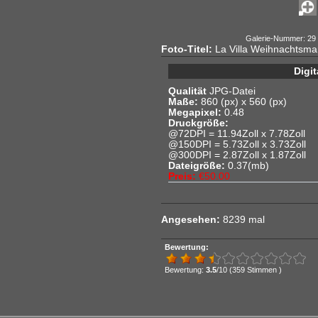
Galerie-Nummer: 29
Foto-Titel:
La Villa Weihnachtsma
Digi
Qualität
JPG-Datei
Maße:
860 (px) x 560 (px)
Megapixel:
0.48
Druckgröße:
@72DPI = 11.94Zoll x 7.78Zoll
@150DPI = 5.73Zoll x 3.73Zoll
@300DPI = 2.87Zoll x 1.87Zoll
Dateigröße:
0.37(mb)
Preis:
€50.00
Angesehen:
8239 mal
Bewertung:
Bewertung:
3.5
/10 (359 Stimmen )